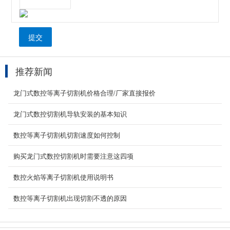
提交
推荐新闻
龙门式数控等离子切割机价格合理/厂家直接报价
龙门式数控火焰切割机
龙门式数控切割机导轨安装的基本知识
我们郑重承诺： 本公司所售切割机均为配置稳定
数控等离子切割机切割速度如何控制
的设备，不会随便追逐利润，降低配置。 我们采
取换...
购买龙门式数控切割机时需要注意这四项
2020-05-13
数控火焰等离子切割机使用说明书
2000w手持激光焊接机
手持式光纤激光焊接机由一根10米长的光纤连接
数控等离子切割机出现切割不透的原因
手持焊接头，对大的、不易移动的产品可远距离
焊接，因...