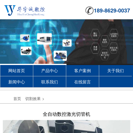
189-8629-0037
网站首页
产品中心
客户案例
关于我们
新闻中心
联系我们
在线留言
首页
切割效果
>
全自动数控激光切管机