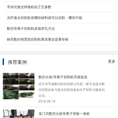
产品型号：YCLM-GB产品名称：龙门式管板一
手持式激光焊接机的工艺参数
体机（龙门式数控火焰等离子管板一体机）设备
配置：数控系统：...
光纤激光切割机有哪些材料就可以切割，哪些不能
2018-07-06
数控等离子切割机多级穿孔方法
光纤激光管板一体机，一机双用
购买数控相贯线切割机看质量还是看价格
激光切管机又称激光管板一体机、激光管板切割
机。中功率光纤专用数控光纤激光管板切割机，
能适应各种方...
2018-06-18
推荐案例
更多
数控火焰/等离子切割机升级改造
武汉华宇诚数控科技有限公司是一家专业提供数
控切割设备与激光切割设备的生产销售与服务的
企业。 ...
2018-06-18
龙门式数控火焰等离子管板一体机