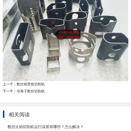
上一个：
数控相贯线切割机
数控火焰/等离子切割机升级改造
下一个：
等离子数控切割机
武汉华宇诚数控科技有限公司是一家专业提供数
控切割设备与激光切割设备的生产销售与服务的
企业。 ...
相关阅读
2018-06-18
数控火焰切割机运行误差有哪些？怎么解决？
龙门式数控火焰等离子管板一体机