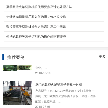
夏季数控火焰切割机的使用要点及过热处理方法
光纤激光管板一体机，一机双用
光纤激光切割机厂家如何选择？价格多少钱
激光切管机又称激光管板一体机、激光管板切割
数控等离子切割机操作方法需注意二个问题
机。中功率光纤专用数控光纤激光管板切割机，
能适应各种方...
便携式数控等离子切割机的操作规则有哪些
2018-06-18
数控火焰/等离子切割机升级改造
武汉华宇诚数控科技有限公司是一家专业提供数
推荐案例
更多
控切割设备与激光切割设备的生产销售与服务的
企业。 ...
2018-06-18
龙门式数控火焰等离子管板一体机
产品型号：YCLM-GB产品名称：龙门式管板一
体机（龙门式数控火焰等离子管板一体机）设备
配置：数控系统：...
2018-07-06