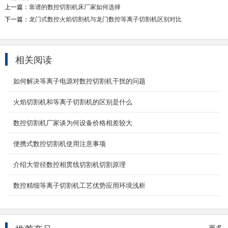
上一篇：
靠谱的数控切割机床厂家如何选择
2022-01-25
下一篇：
龙门式数控火焰切割机与龙门数控等离子切割机区别对比
2000W光纤激光切割机
产品名称：2000W光纤激光切割机 光纤2000W
激光切割机主要采用龙门数控控制，双重伺服电
相关阅读
机驱动。配备...
2024-04-07
如何解决等离子电源对数控切割机干扰的问题
全自动激光切管机
火焰切割机和等离子切割机的区别是什么
YC-QG6022产品简介： 适用于：可进行各种角
数控切割机厂家谈为何设备价格相差较大
度、弧度、曲线、不规则形状切割加工，可进行
圆孔、半圆、...
便携式数控切割机使用注意事项
2026-03-13
介绍大管径数控相贯线切割机切割原理
数控精细等离子切割机
数控精细等离子切割机工艺优势应用环境浅析
一、设备简介该型数控精细等离子切割机为台式
龙门结构，采用双边驱动，具有人机界面，操作
简单，惯性小...
2020-05-29
更多