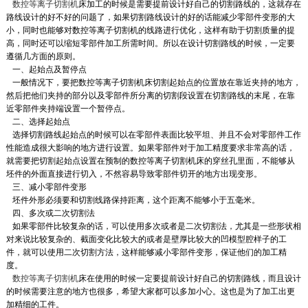
数控等离子切割机
床加工的时候是需要提前设计好自己的切割路线的，这就存在
路线设计的好不好的问题了，如果切割路线设计的好的话能减少零部件变形的大
小，同时也能够对数控等离子切割机的线路进行优化，这样有助于切割质量的提
高，同时还可以缩短零部件加工所需时间。所以在设计切割路线的时候，一定要
遵循几方面的原则。
一、起始点及暂停点
一般情况下，要把数控等离子切割机床切割起始点的位置放在靠近夹持的地方，
然后把他们夹持的部分以及零部件所分离的切割段设置在切割路线的末尾，在靠
近零部件夹持端设置一个暂停点。
二、选择起始点
选择切割路线起始点的时候可以在零部件表面比较平坦、并且不会对零部件工作
性能造成很大影响的地方进行设置。如果零部件对于加工精度要求非常高的话，
龙门式数控等离子切割机
就需要把切割起始点设置在预制的数控等离子切割机床的穿丝孔里面，不能够从
坯件的外面直接进行切入，不然容易导致零部件切开的地方出现变形。
产品名称：YCLM-4000龙门式数控等离子切割
三、减小零部件变形
机 龙门式数控等离子切割机该机型采用了双边驱
坯件外形必须要和切割线路保持距离，这个距离不能够小于五毫米。
动的传动方式...
四、多次或二次切割法
2022-04-15
如果零部件比较复杂的话，可以使用多次或者是二次切割法，尤其是一些形状相
对来说比较复杂的、截面变化比较大的或者是壁厚比较大的凹模型腔样子的工
件，就可以使用二次切割方法，这样能够减小零部件变形，保证他们的加工精
管子相贯线切割机
度。
数控相贯线切割机(又称管子相贯线切割机、管
数控等离子切割机
床在使用的时候一定要提前设计好自己的切割路线，而且设计
子切割机、切管器、相贯线切割机)是一种对
的时候需要注意的地方也很多，希望大家都可以多加小心。这也是为了加工出更
60mm~600mm管...
加精细的工件。