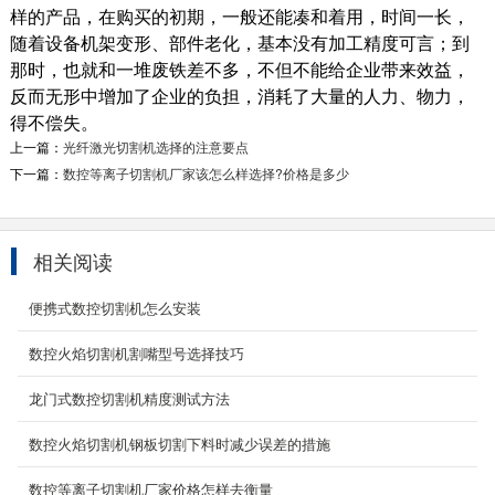
样的产品，在购买的初期，一般还能凑和着用，时间一长，
随着设备机架变形、部件老化，基本没有加工精度可言；到
那时，也就和一堆废铁差不多，不但不能给企业带来效益，
1500w手持激光焊接机
反而无形中增加了企业的负担，消耗了大量的人力、物力，
手持持式激光焊接机，采光纤激光器，配置自主
得不偿失。
研发的焊接头，打造激光设备业手持式激光焊接
上一篇：
光纤激光切割机选择的注意要点
的设备，具有...
下一篇：
数控等离子切割机厂家该怎么样选择?价格是多少
2021-10-04
便携式数控切割机
相关阅读
YCBX-1530型(小型，微型，小蜜蜂)便携式数控
切割机/便携式数控火焰切割机/便携式数控等离
便携式数控切割机怎么安装
子切割机 ...
2021-02-12
数控火焰切割机割嘴型号选择技巧
旋转平台光纤激光切割机
龙门式数控切割机精度测试方法
风管激光数控机床（又名通风管道行业异形件风
管全自动上下料激光切割机,风管激光下料机,旋
数控火焰切割机钢板切割下料时减少误差的措施
转平台光...
2022-02-17
数控等离子切割机厂家价格怎样去衡量