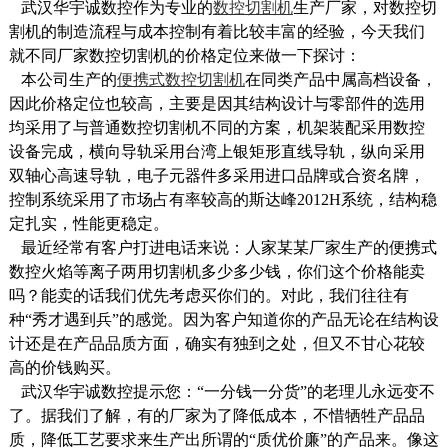
武汉华宇诚数控作为专业的
数控切割机
生产厂家，对数控切
割机的制造流程与成本控制有着比较丰富的经验，今天我们
就不同厂家数控切割机的价格定位来做一下探讨：
本公司生产的
便携式数控切割机
在同类产品中属高档设备，
因此价格定位也较高，主要是因其结构设计与零部件的选用
均采用了与普通数控切割机不同的方案，机架装配采用数控
设备完成，横向导轨采用台湾上银矩形直线导轨，纵向采用
双轴心高速导轨，电子元器件多采用进口品牌或合资名牌，
控制系统采用了市场占有率较高的斯达峰2012H系统，结构稳
定扎实，性能更稳定。
最近经常有客户打进电话来说：人家某某厂家生产的便携式
数控火焰等离子两用切割机多少多少钱，你们这个价格能卖
吗？能卖的话我们优先考虑买你们的。对此，我们往往有
种“秀才遇到兵”的感觉。因为客户知道你的产品无论在结构设
计还是在产品品质方面，确实有独到之处，但又不甘心花较
高的价钱购买。
武汉华宇诚数控提示您：“一分钱一分货”的老理儿永远变不
了。据我们了解，有的厂家为了降低成本，不惜牺牲产品品
质，降低工艺要求来生产出所谓的“质优价廉”的产品来。像这