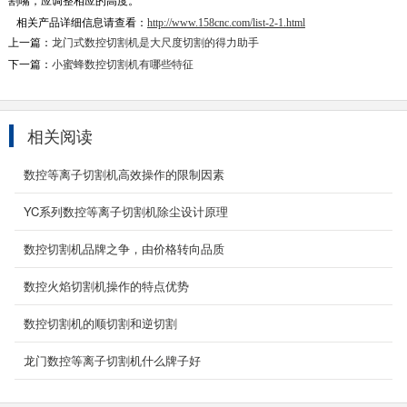
割嘴，应调整相应的高度。
相关产品详细信息请查看：
http://www.158cnc.com/list-2-1.html
上一篇：
龙门式数控切割机是大尺度切割的得力助手
下一篇：
小蜜蜂数控切割机有哪些特征
相关阅读
数控等离子切割机高效操作的限制因素
YC系列数控等离子切割机除尘设计原理
数控方管切割机
数控切割机品牌之争，由价格转向品质
等离子方管圆管相贯线切割机厂家所生产的数控
数控火焰切割机操作的特点优势
方管切割机设备是一款专业的金属管材数控切割
机，可对各种...
数控切割机的顺切割和逆切割
2021-06-03
龙门数控等离子切割机什么牌子好
2000W光纤激光切割机
产品名称：2000W光纤激光切割机 光纤2000W