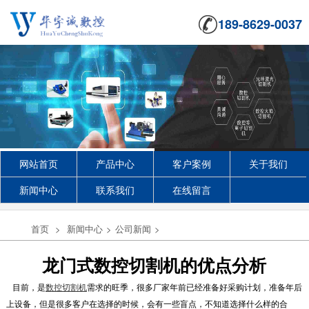
189-8629-0037
网站首页
产品中心
客户案例
关于我们
新闻中心
联系我们
在线留言
首页
>
新闻中心
>
公司新闻
>
龙门式数控切割机的优点分析
目前，是
数控切割机
需求的旺季，很多厂家年前已经准备好采购计划，准备年后
上设备，但是很多客户在选择的时候，会有一些盲点，不知道选择什么样的合