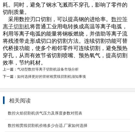
耗。同时，避免了钢水飞溅而不穿孔，影响了零件的
切削质量。
采用数控刃口切割，可以提高钢的进给率。
数控等
离子切割机
将普通工业用电转换成高温等离子电弧，
利用等离子电弧的能量将钢板燃烧，并借助等离子流
将残渣带走形成切口的切割方法。连续切割功能可替
代桥接功能，使多个相邻零件可连续切割，避免预热
穿孔，从而有效节省切割喷嘴、预热氧气，提高切割
效率，节约耗材。
上一篇：
气动型数控等离子切割机设备市场分析
下一篇：
如何选择更好的管材相贯线切割机须知事项
相关阅读
便携式龙门数控切割机
数控火焰切割机供气压力及厚度参数对照表
产品简介 YC-BXLM-6025该轻型龙门数控切割
机亦为便携式结构（便携式龙门数控切割机厂家,
数控相贯线切割机价格多少合适,厂家如何选择
提供便携式龙...