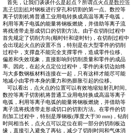
首先，让我们谈谈什么是起点？所谓点火点是
数控等
离子切割机
对钢板进行穿孔和切割的第一点。数控等
离子切割机将普通工业用电转换成高温等离子电弧，
利用等离子电弧的能量将钢板燃烧，并借助等离子流
将残渣带走形成切口的切割方法。由于在切削过程中
首先规定了切削方向(顺时针和逆时针)，在切削过程中
会出现起火点的设置不当，特别是在大型零件的切削
过程中，支撑盘不能完全支撑零件，造成零件位移、
偏差和失效现象，直接影响到切削质量和零件的成品
率。因此，在起火点定位过程中，零件的未切边始终
与大多数钢板材料连接在一起，只有这样才能尽可能
地减小由零件本身的重力和热膨胀引起的位移。
可以看出，点火点的位置可以有效地缩短射孔时间。
数控等离子切割机将普通工业用电转换成高温等离子
电弧，利用等离子电弧的能量将钢板燃烧，并借助等
离子流将残渣带走形成切口的切割方法。在零件的切
削加工过程中，特别是厚钢板(厚度大于30 mm)，钻削
时间相当长，点火点可以定位在前一部分的切削板边
缘，直接引入避免了再钻，减少了切削时间和气体消