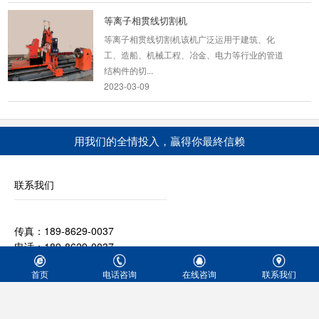
等离子相贯线切割机
等离子相贯线切割机该机广泛运用于建筑、化
工、造船、机械工程、冶金、电力等行业的管道
结构件的切...
2023-03-09
龙门式数控火焰切割机
龙门式数控火焰切割机是一种高效节能的切割设
用我们的全情投入，贏得你最終信赖
备，适用于各种厚度的碳钢，不锈钢，以及有色
金属的板...
2021-03-09
联系我们
便携式数控等离子切割机
传真：189-8629-0037
产品名称：YCBX-1530便携式数控等离子切割机
电话：189-8629-0037
便携式数控等离子切割机是大型龙门数控切割机
Q Q：1051088151
的辅助数控...
首页
电话咨询
在线咨询
联系我们
公司地址：武汉市江夏区庙山工业园特1号
2020-06-05
金属激光切管机