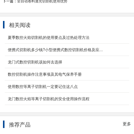
下一篇：
全自动卷料激光切割机使用优势
1000w手持激光焊接机
手持激光焊接机采用连续型光纤激光器做光源。
设备外形、结构和操作界面非常人性化。采用工
相关阅读
业一体化...
2022-03-16
夏季数控火焰切割机的使用要点及过热处理方法
卷料激光切割机
便携式切割机多少钱?小型便携式数控切割机价格及应...
卷料激光切割机具备开卷、送料、切割、下料四
龙门式数控切割机该如何去选择
大功能，由单一切割升级为一站式加工生产线。
...
数控切割机操作注意事项及其电气保养手册
2022-12-31
使用数控等离子切割机一定要记住这八点
便携式数控等离子切割机
产品名称：YCBX-1530便携式数控等离子切割机
龙门数控火焰等离子切割机的安全使用操作流程
便携式数控等离子切割机是大型龙门数控切割机
的辅助数控...
2020-06-05
推荐产品
更多
便携式数控切割机