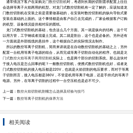
通常情况下客户在采购
龙门数控切割机
时，考虑到长期的切割需求配置上往往
会选择等离子火焰两用的机型。对龙门式数控切割机有一定了解的，应该知道龙
门数控切割机在安装之前是需要做基础的，在安装时数控切割机的纵向导轨式要
安装在基础的上面的。这个事情都是由客户自己去完成的，厂家会根据客户订购
的机型、设备情况提供相对应的图纸。
龙门式数控切割机的基础，包含这么几个方面。其一就是纵向的结构，这个可
以用方管，工字钢或者混凝土完成。其二就是割台，这个也是必备的。另外还有
一方面就是外部线缆的悬挂件，这个根据自己的实际情况去制作。
所以的数控等离子切割机，简而来讲就是在自动数控切割机的基础之上，另外
配置一台机用等离子电源的组合，从而完成等离子切割自动化的程序。也就是
龙
门式数控火焰等离子两用切割机
实际上，也是两个部分的切割系统。那么这块对
于接入电压是怎么回事的呢？一般数控切割机，便携式数控切割机也好，或者龙
门式数控切割机的接入电压都是220V，也就是火焰切割的电压要求，而对于等离
子切割而言，接入电压都是380V，不管是机用等离子电源，还是手持式的等离子
电源。另外，在等离子切割的过程中一台空压机也是必不可少。
上一篇：
数控火焰切割机割嘴怎么选择及经验与技巧
下一篇：
数控等离子切割机的保养方法
相关阅读