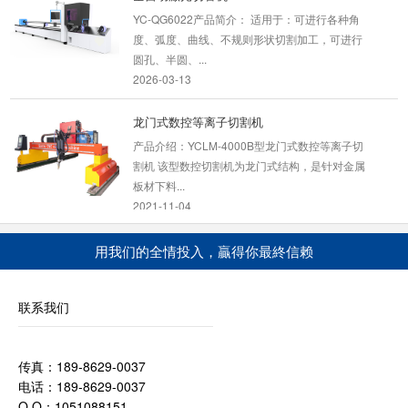
YC-QG6022产品简介： 适用于：可进行各种角
度、弧度、曲线、不规则形状切割加工，可进行
圆孔、半圆、...
2026-03-13
龙门式数控等离子切割机
产品介绍：YCLM-4000B型龙门式数控等离子切
割机 该型数控切割机为龙门式结构，是针对金属
板材下料...
2021-11-04
数控火焰多头直条切割机
用我们的全情投入，贏得你最終信赖
GS/Z-4000数控火焰多头直条切割机是采用双边
驱动，运行稳定，配置好，工作效率高，可用于
联系我们
各种碳钢、...
2020-05-13
传真：189-8629-0037
台式数控等离子切割机
电话：189-8629-0037
数控等离子切割机可加工的材料：可切割多种金
Q Q：1051088151