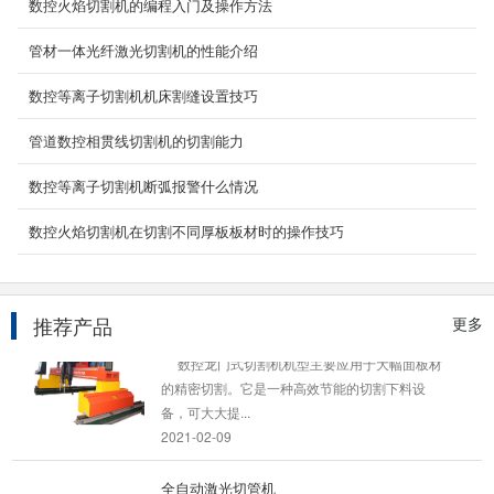
数控火焰切割机的编程入门及操作方法
手持式激光焊接机
管材一体光纤激光切割机的性能介绍
手持激光焊接机（又名手持式激光焊接机,手持激
光焊接机,手持激光焊机,手持激光焊接机多少钱,
数控等离子切割机机床割缝设置技巧
手持激...
2022-03-17
管道数控相贯线切割机的切割能力
2000w手持激光焊接机
数控等离子切割机断弧报警什么情况
手持式光纤激光焊接机由一根10米长的光纤连接
手持焊接头，对大的、不易移动的产品可远距离
数控火焰切割机在切割不同厚板板材时的操作技巧
焊接，因...
2021-10-04
推荐产品
更多
重型龙门式数控切割机
数控龙门式切割机机型主要应用于大幅面板材
的精密切割。它是一种高效节能的切割下料设
备，可大大提...
2021-02-09
全自动激光切管机