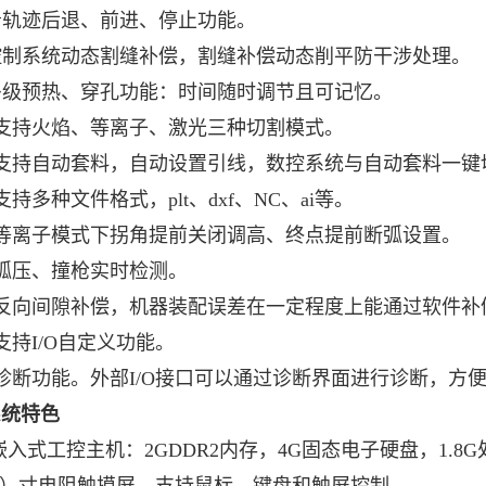
沿轨迹后退、前进、停止功能。
控制系统动态割缝补偿，割缝补偿动态削平防干涉处理。
多级预热、穿孔功能：时间随时调节且可记忆。
支持火焰、等离子、激光三种切割模式。
、支持自动套料，自动设置引线，数控系统与自动套料一键
支持多种文件格式，plt、dxf、NC、ai等。
、等离子模式下拐角提前关闭调高、终点提前断弧设置。
弧压、撞枪实时检测。
、反向间隙补偿，机器装配误差在一定程度上能通过软件补
支持I/O自定义功能。
诊断功能。外部I/O接口可以通过诊断界面进行诊断，方
系统特色
入式工控主机：2GDDR2内存，4G固态电子硬盘，1.8G