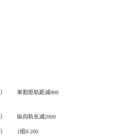
m）
单割炬轨距减800
m）
纵向轨长减2000
m）
1组8-200