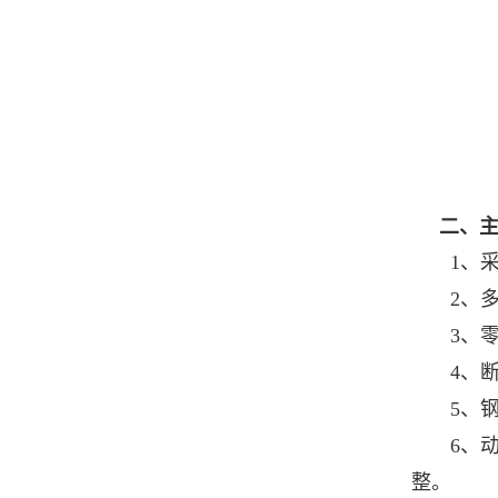
二、
1、采
2、
3、
4、
5、
6、
整。