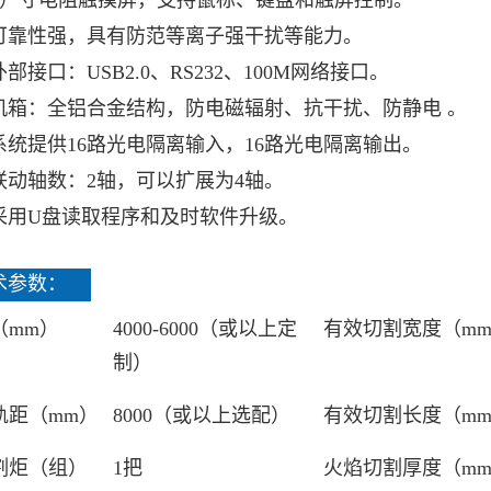
（12）寸电阻触摸屏，支持鼠标、键盘和触屏控制。
可靠性强，具有防范等离子强干扰等能力。
部接口：USB2.0、RS232、100M网络接口。
机箱：全铝合金结构，防电磁辐射、抗干扰、防静电 。
统提供16路光电隔离输入，16路光电隔离输出。
动轴数：2轴，可以扩展为4轴。
采用U盘读取程序和及时软件升级。
术参数：
（mm）
4000-6000（或以上定
有效切割宽度（m
制）
轨距（mm）
8000（或以上选配）
有效切割长度（m
割炬（组）
1把
火焰切割厚度（m