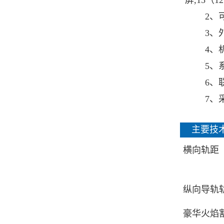
屏,15
2、
3、外
4、
5、系
6、联
7、
主要技
横向轨距
纵向导轨
豪华火焰