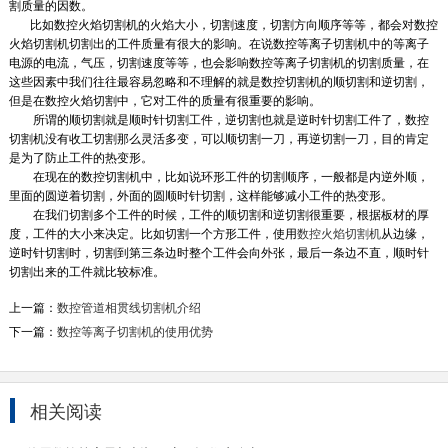
割质量的因数。
比如数控火焰切割机的火焰大小，切割速度，切割方向顺序等等，都会对数控
火焰切割机切割出的工件质量有很大的影响。在说数控等离子切割机中的等离子
电源的电流，气压，切割速度等等，也会影响数控等离子切割机的切割质量，在
这些因素中我们往往最容易忽略和不理解的就是数控切割机的顺切割和逆切割，
但是在数控火焰切割中，它对工件的质量有很重要的影响。
所谓的顺切割就是顺时针切割工件，逆切割也就是逆时针切割工件了，数控
切割机没有收工切割那么灵活多变，可以顺切割一刀，再逆切割一刀，目的肯定
是为了防止工件的热变形。
在现在的数控切割机中，比如说环形工件的切割顺序，一般都是内逆外顺，
里面的圆逆着切割，外面的圆顺时针切割，这样能够减小工件的热变形。
在我们切割多个工件的时候，工件的顺切割和逆切割很重要，根据板材的厚
度，工件的大小来决定。比如切割一个方形工件，使用
数控火焰切割机
从边缘，
逆时针切割时，切割到第三条边时整个工件会向外张，最后一条边不直，顺时针
切割出来的工件就比较标准。
上一篇：
数控管道相贯线切割机介绍
下一篇：
数控等离子切割机的使用优势
相关阅读