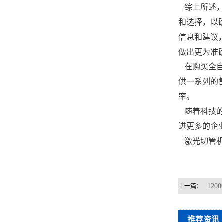
综上所述，
和选择，以
信息和建议
做出更为准
在购买
全
供一系列的
率。
随着科技的
进更多的企
激光切管机价
12
上一篇：
推荐资讯