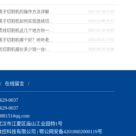
等离子切割机的操作方法详解
2021-03-28 11:03
离子切割机如何实现连续切...
2019-12-09 19:12
贯线切割机这几个地方你一...
2021-03-19 18:03
离子切割机哪个好？听听老...
2023-03-31 17:03
光切割机报价多少钱一台/...
2018-06-20 14:06
/
在线留言
/
29-0037
29-0037
8151#qq.com
武汉市江夏区庙山工业园特1号
控科技有限公司 |
鄂公网安备42018602000119号