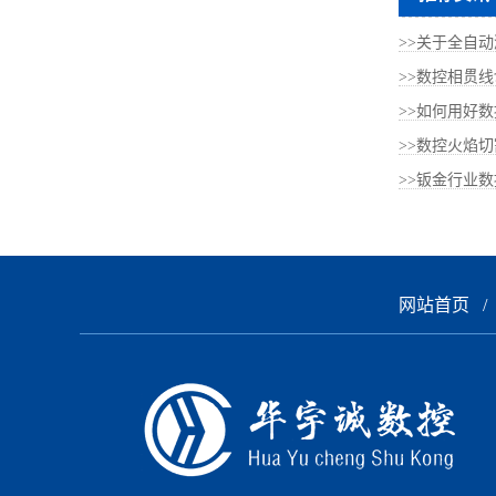
>>关于全自动
>>数控相贯
>>如何用好数
>>数控火焰
>>钣金行业数
网站首页
/