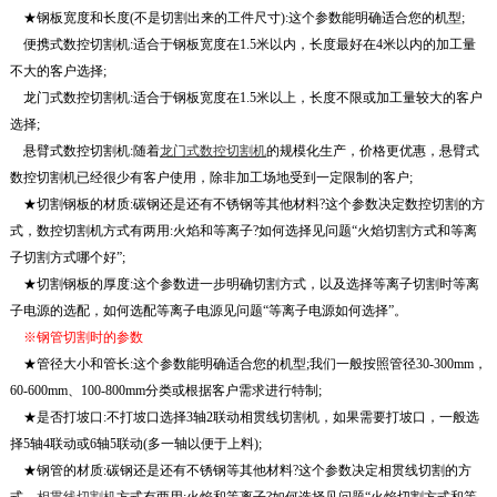
★钢板宽度和长度(不是切割出来的工件尺寸):这个参数能明确适合您的机型;
便携式数控切割机:适合于钢板宽度在1.5米以内，长度最好在4米以内的加工量
不大的客户选择;
龙门式数控切割机:适合于钢板宽度在1.5米以上，长度不限或加工量较大的客户
选择;
悬臂式数控切割机:随着
龙门式数控切割机
的规模化生产，价格更优惠，悬臂式
数控切割机已经很少有客户使用，除非加工场地受到一定限制的客户;
★切割钢板的材质:碳钢还是还有不锈钢等其他材料?这个参数决定数控切割的方
式，数控切割机方式有两用:火焰和等离子?如何选择见问题“火焰切割方式和等离
子切割方式哪个好”;
★切割钢板的厚度:这个参数进一步明确切割方式，以及选择等离子切割时等离
子电源的选配，如何选配等离子电源见问题“等离子电源如何选择”。
※钢管切割时的参数
★管径大小和管长:这个参数能明确适合您的机型;我们一般按照管径30-300mm，
60-600mm、100-800mm分类或根据客户需求进行特制;
★是否打坡口:不打坡口选择3轴2联动相贯线切割机，如果需要打坡口，一般选
择5轴4联动或6轴5联动(多一轴以便于上料);
★钢管的材质:碳钢还是还有不锈钢等其他材料?这个参数决定相贯线切割的方