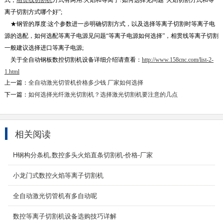
式，
相贯线切割机
方式有两用:火焰和等离子?如何选择见问题“火焰切割方式和等
离子切割方式哪个好”;
★钢管的厚度:这个参数进一步明确切割方式，以及选择等离子切割时等离子电
源的选配，如何选配等离子电源见问题“等离子电源如何选择”，相贯线等离子切割
一般建议选择进口等离子电源;
关于全自动钢板数控切割机设备详细介绍请查看：
http://www.158cnc.com/list-2-
1.html
上一篇：
全自动激光切管机价格多少钱 厂家如何选择
下一篇：
如何选择光纤激光切割机？选择激光切割机要注意的几点
H型钢数控切割机
H型钢下料切割设备-h型钢切割设备-型钢开料
机-全自动数控型钢机-型钢数控切割机-H型钢数
控等离子切割机-...
相关阅读
2022-03-19
H钢构分条机,数控多头火焰直条切割机-价格-厂家
龙门式数控火焰等离子切割机
小龙门式数控火焰等离子切割机
龙门式数控火焰等离子切割机按结构来分可分为
重型龙门式数控切割机和经济/轻型数控龙门切割
全自动激光切管机有多自动呢
机两种,...
2023-05-27
数控等离子切割机设备选购技巧详解