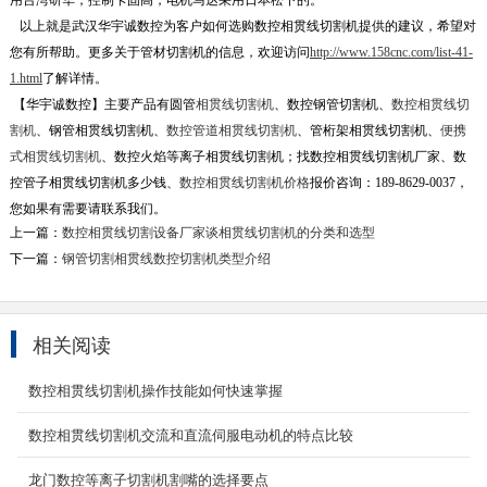
用台湾研华，控制卡固高，电机马达采用日本松下的。
以上就是武汉华宇诚数控为客户如何选购数控相贯线切割机提供的建议，希望对
您有所帮助。更多关于管材切割机的信息，欢迎访问
http://www.158cnc.com/list-41-
1.html
了解详情。
【华宇诚数控】主要产品有圆管
相贯线切割机
、数控钢管切割机、
数控相贯线切
割机
、钢管相贯线切割机、
数控管道相贯线切割机
、管桁架相贯线切割机、
便携
式相贯线切割机
、数控火焰等离子相贯线切割机；找数控相贯线切割机厂家、数
控管子相贯线切割机多少钱、
数控相贯线切割机价格
报价咨询：189-8629-0037，
您如果有需要请联系我们。
上一篇：
数控相贯线切割设备厂家谈相贯线切割机的分类和选型
下一篇：
钢管切割相贯线数控切割机类型介绍
相关阅读
数控相贯线切割机操作技能如何快速掌握
数控相贯线切割机交流和直流伺服电动机的特点比较
龙门数控等离子切割机割嘴的选择要点