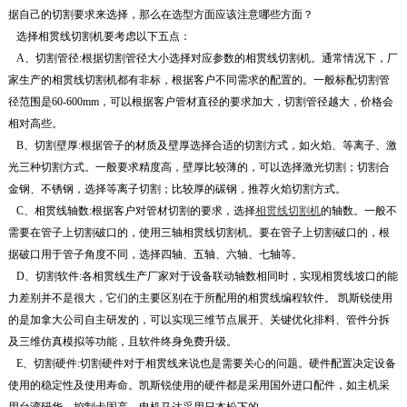
据自己的切割要求来选择，那么在选型方面应该注意哪些方面？
选择相贯线切割机要考虑以下五点：
A、切割管径:根据切割管径大小选择对应参数的相贯线切割机。通常情况下，厂
家生产的相贯线切割机都有非标，根据客户不同需求的配置的。一般标配切割管
径范围是60-600mm，可以根据客户管材直径的要求加大，切割管径越大，价格会
相对高些。
B、切割壁厚:根据管子的材质及壁厚选择合适的切割方式，如火焰、等离子、激
光三种切割方式。一般要求精度高，壁厚比较薄的，可以选择激光切割；切割合
金钢、不锈钢，选择等离子切割；比较厚的碳钢，推荐火焰切割方式。
C、相贯线轴数:根据客户对管材切割的要求，选择
相贯线切割机
的轴数。一般不
需要在管子上切割破口的，使用三轴相贯线切割机。要在管子上切割破口的，根
据破口用于管子角度不同，选择四轴、五轴、六轴、七轴等。
D、切割软件:各相贯线生产厂家对于设备联动轴数相同时，实现相贯线坡口的能
力差别并不是很大，它们的主要区别在于所配用的相贯线编程软件。 凯斯锐使用
的是加拿大公司自主研发的，可以实现三维节点展开、关键优化排料、管件分拆
及三维仿真模拟等功能，且软件终身免费升级。
E、切割硬件:切割硬件对于相贯线来说也是需要关心的问题。硬件配置决定设备
使用的稳定性及使用寿命。凯斯锐使用的硬件都是采用国外进口配件，如主机采