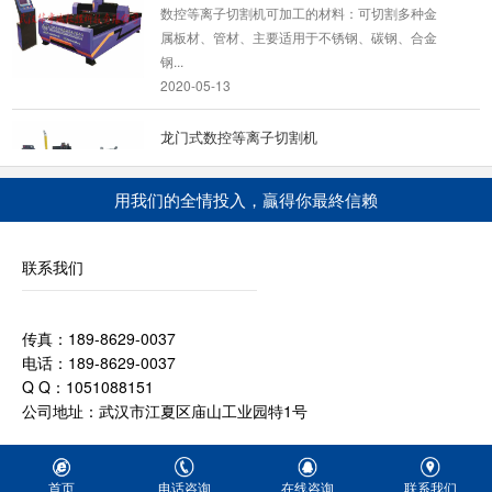
数控等离子切割机可加工的材料：可切割多种金
属板材、管材、主要适用于不锈钢、碳钢、合金
钢...
2020-05-13
龙门式数控等离子切割机
产品名称：YCLM-4000龙门式数控等离子切割
机 龙门式数控等离子切割机该机型采用了双边驱
用我们的全情投入，贏得你最終信赖
动的传动方式...
2022-04-15
联系我们
风管等离子切割机
产品介绍：YCTF-1540型风管数控等离子切割机
传真：189-8629-0037
本数控切割机为风管制作专用数控切割机， 特别
电话：189-8629-0037
针对通风...
Q Q：1051088151
2020-05-13
公司地址：武汉市江夏区庙山工业园特1号
龙门式数控等离子切割机
产品介绍：YCLM-4000B型龙门式数控等离子切
首页
电话咨询
在线咨询
联系我们
割机 该型数控切割机为龙门式结构，是针对金属