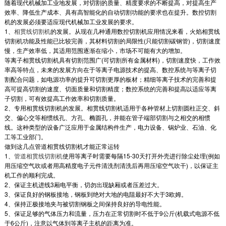
随着现代机械加工业地发展，对切割的质量、精度要求的不断提高，对提高生产
效率、降低生产成本、具有高智能化的自动切割功能的要求也在提升。数控切割
机的发展必须要适应现代机械加工业发展的要求。
1、
相贯线切割机
的发展。从现在几种通用数控切割机应用情况来看，火焰相贯线
切割机功能及性能已比较完善，其材料切割的局限性(只能切割碳钢管)，切割速度
慢，生产效率低，其适用范围逐渐在缩小，市场不可能有大的增加。
等离子相贯线切割机具有切割范围广(可切割所有金属材料)，切割速度快，工作效
率高等特点，未来的发展方向在于等离子电源技术的提高、数控系统与等离子切
割配合问题，如电源功率的提升可切割更厚的板材；精细等离子技术的完善和提
高可提高切割的速度、切面质量和切割精度；数控系统的完善和提高以适应等离
子切割，可有效提高工作效率和切割质量。
2、专用相贯线切割机的发展。相贯线切割机适用于各种管材上切割圆柱正交、斜
交、偏心交等相惯线孔、方孔、椭圆孔，并能在管子端部切割与之相交的相惯
线。这种类型的设备广泛应用于金属结构件生产，电力设备、锅炉业、石油、化
工等工业部门。
做到这几点管道相贯线切割机才能正常运转
1、
管道相贯线切割机
使用等离子时需要每隔15-30天打开外壳进行除尘处理(例如
用压缩空气吹或者用高精度电子元件清洗剂清洗后再用压缩空气吹干)，以保证主
机工作的顺利完成。
2、保证主机进线3厢电平衡，切勿出现缺厢或者压差过大。
3、保证良好的钢板接地，钢板到绝对大地的电阻最好不大于3欧姆。
4、保持正极接地夹与被切割钢板之间保持良好的导电性能。
5、保证足够的气体压力和流量，压力在正常切割时不低于9公斤(机载式电源不低
于6公斤)，注意以气体到等离子主机的距离为准。