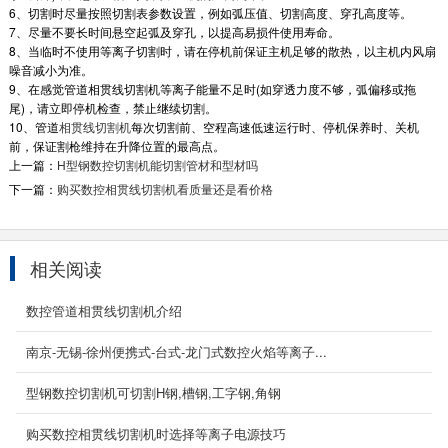
6、切割时尽量按照切割表参数设置，例如弧压值、切割高度、穿孔高度等。
7、尽量不要长时间悬空起弧及穿孔，以提高易损件使用寿命。
8、当临时不使用等离子切割时，请在停机前保证主机足够的散热，以主机内风扇
噪音减小为准。
9、在感觉管道相贯线切割机等离子能量不足时(如穿透力度不够，弧偏移或拖
尾)，请立即停机检查，禁止继续切割。
10、管道
相贯线切割机
每次切割前、空程高速低速运行时、停机保养时、关机
前，保证割枪维持在升降位置的最高点。
上一篇：
H型钢数控切割机能切割管材和型材吗
下一篇：
购买数控相贯线切割机看质量还是看价格
相关阅读
数控管道相贯线切割机介绍
龙门式管板一体式数控切割机
南京-无锡-徐州便携式-台式-龙门式数控火焰等离子...
设备描述： YCLM-GB龙门式板管两用切割机用
型钢数控切割机可切割H钢,槽钢,工字钢,角钢
于进行圆管的相贯线切割以及钢板的异形加工的
定制机型...
购买数控相贯线切割机时选择等离子电源技巧
2020-09-06