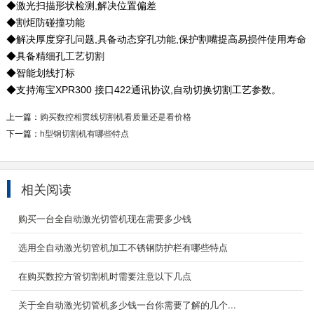
◆激光扫描形状检测,解决位置偏差
◆割炬防碰撞功能
◆解决厚度穿孔问题,具备动态穿孔功能,保护割嘴提高易损件使用寿命
◆具备精细孔工艺切割
◆智能划线打标
◆支持海宝XPR300 接口422通讯协议,自动切换切割工艺参数。
上一篇：
购买数控相贯线切割机看质量还是看价格
下一篇：
h型钢切割机有哪些特点
相关阅读
购买一台全自动激光切管机现在需要多少钱
选用全自动激光切管机加工不锈钢防护栏有哪些特点
6000w光纤激光切割机
6000W光纤激光切割机自主研发的一款高功率光
在购买数控方管切割机时需要注意以下几点
纤激光切割机，具备超高的稳定性、强大的切割
能力、高质...
关于全自动激光切管机多少钱一台你需要了解的几个...