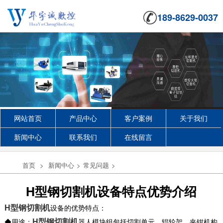
189-8629-0037
网站首页
产品中心
客户案例
关于我们
新闻中心
联系我们
在线留言
首页
>
新闻中心
>
常见问题
>
H型钢切割机设备特点优势介绍
H型钢切割机
设备的优势特点：
H
型
钢切割
机
◆用途：
器人
模块组包括切割单元、辊轮架、夹钳机构