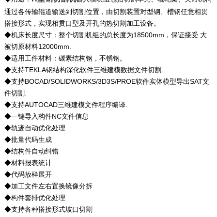
通过各传输辊道输送到切割位置，由切割装置对型钢、槽钢任意相贯
搭接形式，实现相贯口型及开孔的热切割加工设备。
◆机床长度尺寸：整个切割机组的总长度为18500mm，保证接受 大
被切原材料12000mm.
◆适用工件材料：碳素结构钢，不锈钢。
◆支持TEKLA钢结构深化软件三维建模数据文件切割.
◆支持BOCAD/SOLIDWORKS/3D3S/PROE软件实体模型导出SAT文
件切割.
◆支持AUTOCAD三维建模文件程序编译.
◆一键导入构件NC文件信息
◆轨迹自动优化处理
◆批量代码生成
◆结构件自动纠错
◆材料报表统计
◆代码放样展开
◆加工文件左右置换镜像分拆
◆构件套排优化处理
◆支持各种搭接形式坡口切割