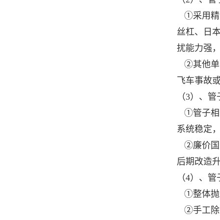
①采用精密
丝杠、日本
扰能力强
②其他单
飞车事故
（3）、
①管子相贯
系统稳定
②廉价国
后期改造
（4）、
①整体抛
②手工除