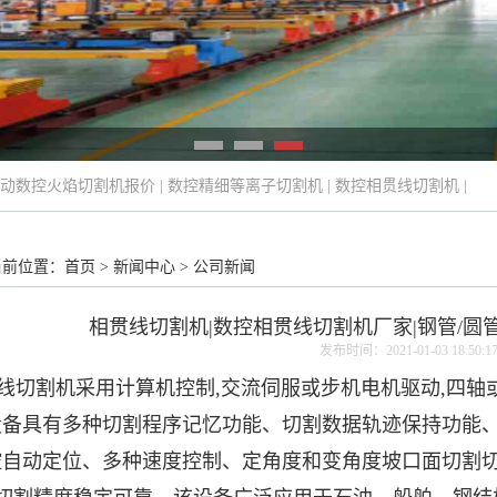
动数控火焰切割机报价
|
数控精细等离子切割机
|
数控相贯线切割机
|
当前位置：
首页
>
新闻中心
>
公司新闻
相贯线切割机|数控相贯线切割机厂家|钢管/圆
发布时间：2021-01-03 18:50:1
线切割机
采用计算机控制,交流伺服或步机电机驱动,四
设备具有多种切割程序记忆功能、切割数据轨迹保持功能
自动定位、多种速度控制、定角度和变角度坡口面切割切