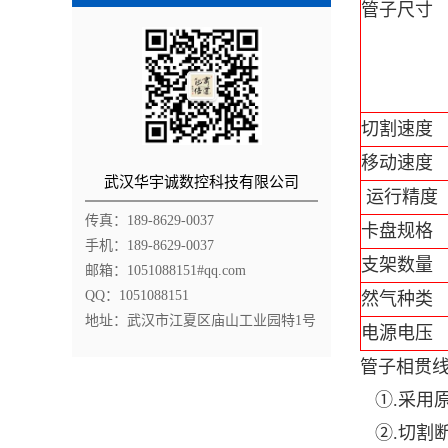
管子尺寸
切割速度
移动速度
武汉华宇诚数控科技有限公司
运行精度
传真：189-8629-0037
卡盘规格
手机：189-8629-0037
支架数量
邮箱：1051088151#qq.com
QQ：1051088151
然气种类
地址：武汉市江夏区庙山工业园特1号
电源电压
管子相贯
①.采用
②.切割