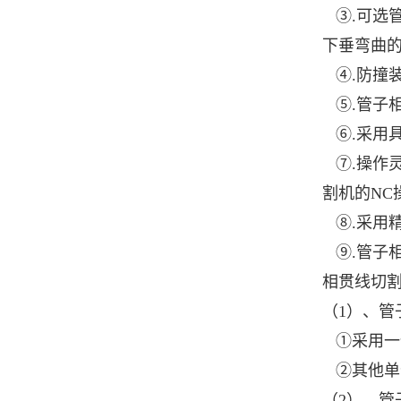
③.可选
下垂弯曲
④.防撞
⑤.管子
⑥.采用
⑦.操作
割机的NC
⑧.采用精
⑨.管子
相贯线切
（1）、
①采用一
②其他单
（2）、