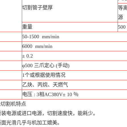
切割管子壁厚
等
源
重量
500
50-1500 mm/min
6000 mm/min
± 0.2
φ500 三爪定心 (手动)
1个或根据使用情况
乙炔、丙烷、天燃气
电压 : 3相AC380V± 10 ％
线切割机特点
原装电源或进口电源，切割速度快，能耗少。
断面光滑几乎与机加工媲美。