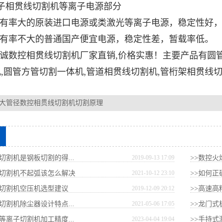
子相贯线切割机等离子电源部分
有率大的原装进口电源或类激光等离子电源，稳定性好，
有率不大的普通国产便宜电源，稳定性差，暂载率低。
数控相贯线切割机厂家直销,价格实惠！主要产品有圆管切
机
,圆管方管切割一体机,管道相贯线切割机,管桁架相贯线
大管径数控相贯线切割机切割原理
切割机是钢板切割的得...
2019-09-13 17:09
>>数控火
控切割机不起弧该怎么解决
2021-10-12 23:10
>>如何
子切割机空压机选型建议
2019-12-09 20:12
>>高速高
切割机除尘器设计特点...
2021-05-06 17:05
>>龙门式
等离子切割机加工精度...
2023-04-04 19:04
>>手持式