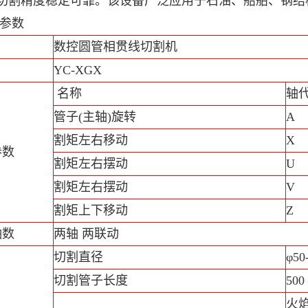
 切割精度稳定可靠。该设备广泛应用于石油、船舶、钢
参数
数控圆管相贯线切割机
YC-XGX
名称
轴
管子(主轴)旋转
A
割矩左右移动
X
参数
割矩左右摆动
U
割矩左右摆动
V
割矩上下移动
Z
轴数
两轴 两联动
切割直径
φ5
切割管子长度
500
火焰 