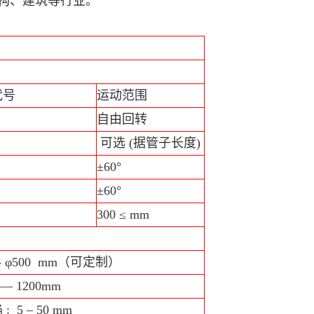
结构、建筑等行业。
代号
运动范围
自由回转
可选 (据管子长度)
±60°
±60°
300 ≤ mm
0- φ500 mm（可定制）
 — 1200mm
: 5 – 50 mm