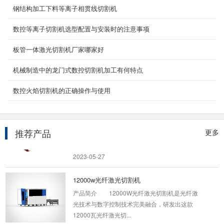
京凯普林、北京...
钢结构加工下料等离子相贯线切割机
2024-04-07
数控等离子切割机选型配置与安装时的注意事项
便携式数控切割机
板管一体激光切割机厂家哪家好
YCBX-1530型(小型，微型，小蜜蜂)便携式数控
切割机/便携式数控火焰切割机/便携式数控等离
机械制造中的龙门式数控切割机加工有何特点
子切割机 ...
2021-02-12
数控火焰切割机的正确操作与使用
龙门式火焰等离子切割机
武汉等离子龙门数控切割机厂家专注各种龙门数
推荐产品
控等离子切割机,龙门等离子切割机,龙门式数控
更多
火焰切割...
2023-05-27
12000w光纤激光切割机
产品简介 12000W光纤激光切割机是光纤激
光技术与数字控制技术完美融合，研发出这款
12000瓦光纤激光切...
2024-04-07