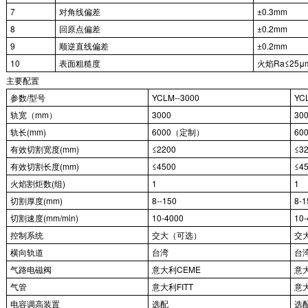
7
对角线偏差
±0.3mm
8
回原点偏差
±0.2mm
9
顺逆直线偏差
±0.2mm
10
表面粗糙度
火焰Ra≤25
主要配置
参数/型号
YCLM--3000
YC
轨宽（mm）
3000
30
轨长(mm)
6000（定制）
60
有效切割宽度(mm)
≤2200
≤3
有效切割长度(mm)
≤4500
≤4
火焰割炬数(组)
1
1
切割厚度(mm)
8--150
8-1
切割速度(mm/min)
10-4000
10-
控制系统
交大（可选）
交
横向轨道
台湾
台
气路电磁阀
意大利CEME
意
气管
意大利FITT
意大
电容调高装置
选配
选