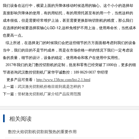
我们设备在运行中，横梁上面的升降体移动时候选用的轴心。这个小小的选择却
直接影响升降体的使用，有的用铝托，有的用滑托甚至有的用一个，当然这样的
成本很低，但是需要经常维护上油，甚至需要更换影响切割机的精度，那么我们
在选择的时候要选择双轴心LGD-12,这样免维护不用上油，使用寿命长，当然成本
也要高一点。
综上所述，在选择龙门的时候我们会把这些细节的方方面面都考虑到我们的设备
当中，我们的目的不是节约成本，而是在市场价格一样的情况下我们一定考虑设
备的质量，细节的设计，设备的稳定，使用寿命和客户在使用中实用性。
2017年我们的龙门数控切割机的定制，批发和零售已经突破了1000台，更多的细
节请咨询武汉数控切割机厂家华宇诚数控：189 8629 0037 华经理
2000W光纤激光切割机
更多产品可查看：
http://www.158cnc.com/list-2-1.html
产品名称：2000W光纤激光切割机 光纤2000W
上一篇：
武汉激光切割机价格目前到底是怎样的？
激光切割机主要采用龙门数控控制，双重伺服电
下一篇：
管材激光切割机厂家介绍产品应用范围
机驱动。配备...
2024-04-07
相关阅读
3000W激光切割机
产品简介 YC-GQ3015-3000光纤激光切割机
数控火焰切割机切割前预热的重要作用
整体龙门式机构，武汉锐科（选配深圳创鑫、北