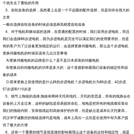
个就失去了重轨的作用
3、齿轮齿条的选择，虽然看上去是一个不起眼的配件选择，但是却存在很大的
文章
一般在选择齿轮齿条的时候必须选择高精度齿轮齿条
4、对于电机和驱动器的选择，在普通的配置的时候，我们采用步进电机，而且
我们会选择86步进电机，因为步进电机是完全可以满足我们的使用要求的，但是
有的客户为了让设备更加稳定的运行，会选择更换伺服电机，那么这个步进电机
更换伺服电机的时候应该有几点注意事项
A/更换伺服电机的品牌是什么？是不是日本原装的伺服电机
B/更换后的伺服电机的功率是多大的：这个直接影响着我们设备的稳定性和设
备的成本
C/原来更换之前使用的是什么样的步进电机？步进电机分为86步进、42步进、
57步进和110步进
5、细节上拖链的选择,拖链有两种天托和地托，天托的意思是，所有的线路会在
设备的上方走过来，这样的缺陷是容易损坏杂乱，地拖是把所有的电线都安装在
我们的拖链内部，安装线缆起到高效保护的作用，但是缺点是成本比天托要高，
武汉华宇诚数控的拖链选择均是地拖，成本上高出一点但是在使用中却为客户提
供了极大的方便
6、还有一个重要的细节是很直接的影响着我么这个设备的运转和稳定性，就是