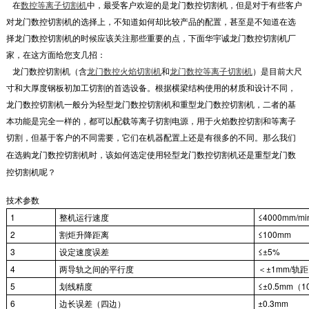
在
数控等离子切割机
中，最受客户欢迎的是龙门数控切割机，但是对于有些客户
对龙门数控切割机的选择上，不知道如何却比较产品的配置，甚至是不知道在选
择龙门数控切割机的时候应该关注那些重要的点，下面华宇诚龙门数控切割机厂
家，在这方面给您支几招：
龙门数控切割机（含
龙门数控火焰切割机
和
龙门数控等离子切割机
）是目前大尺
寸和大厚度钢板初加工切割的首选设备。根据横梁结构使用的材质和设计不同，
龙门数控切割机一般分为轻型龙门数控切割机和重型龙门数控切割机，二者的基
本功能是完全一样的，都可以配载等离子切割电源，用于火焰数控切割和等离子
切割，但基于客户的不同需要，它们在机器配置上还是有很多的不同。那么我们
龙门数
在选购龙门数控切割机时，该如何选定使用轻型龙门数控切割机还是重型
控切割机呢？
技术参数
1
整机运行速度
≤4000mm/mi
2
割炬升降距离
≤100mm
3
设定速度误差
≤±5%
4
两导轨之间的平行度
＜±1mm/轨距
5
划线精度
≤±0.5mm（1
6
边长误差（四边）
±0.3mm