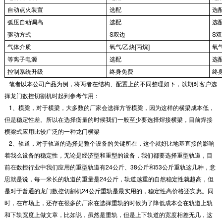
自动点火装置
选配
选
弧压自动调高
选配
选
驱动方式
S双边
S
气体介质
氧气/乙炔[丙烷]
氧气
等离子电源
选配
选
控制系统升级
终身免费
终
笔者以本公司产品为例，将两者在结构、配置上的不同整理如下，以期对客户选
择龙门数控切割机时起到参考作用：
1、横梁，对于横梁，大多数的厂家会选择方管横梁，因为这样的横梁成本低，
但是稳定性差。所以在选择衡量的时候我们一般至少要选择焊接横梁，目前焊接
横梁式应用比较广泛的一种龙门横梁
2、轨道，对于轨道的选择是整个设备的关键所在，这个就好比地基直接的影响
着我么设备的稳定性，无论是经济型和重型的设备，我们都要选择重型轨道，目
前在数控行业中我们应用的重型轨道有24公斤、38公斤和53公斤重轨这几种，意
思就是说，每一米长的轨道的重量是24公斤，轨道越重的自然稳定性就越高，但
是对于普通的龙门数控切割机24公斤重轨是最实用的，稳定性高价格还实惠。同
时，在市场上，还存在很多的厂家在选择重轨的时候为了降低成本会在轨道上轨
和下轨宽度上做文章，比如说，虽然是重轨，但是上下轨道的宽度相差无几，这