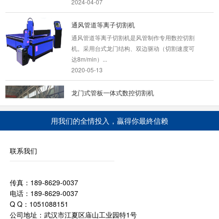
通风管道等离子切割机
通风管道等离子切割机是风管制作专用数控切割
机。采用台式龙门结构、双边驱动（切割速度可
达8m/min）...
2020-05-13
龙门式管板一体式数控切割机
设备描述： YCLM-GB龙门式板管两用切割机用
于进行圆管的相贯线切割以及钢板的异形加工的
用我们的全情投入，贏得你最終信赖
定制机型...
2020-09-06
联系我们
便携式相贯线切割机
相贯线数控切割机（专业便携数控相贯线切割机
厂家,提供便携式管道相贯线切割机价格,等离子
传真：189-8629-0037
相贯线...
电话：189-8629-0037
2023-03-09
Q Q：1051088151
公司地址：武汉市江夏区庙山工业园特1号