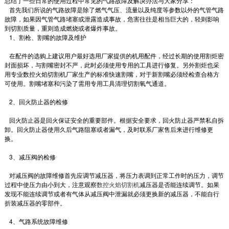
总结了一些日常的使用过程中常见的气路故障及解决办法与大家分享：
首先我们所说的气路故障是除了燃气气压、流量以及纯度等参数以外的气管气路
故障，如果因气管气路堵塞或泄露造成事故，危害往往是相当巨大的，轻则影响
到切割质量，重则造成燃烧或者爆炸事故。
1、割枪、割嘴的故障及维护
在配件的选购上建议用户最好选用厂家提供的机用配件，经过长期的使用割炬密
封面损坏，与割嘴密封不严，此时必须使用专用的工具进行修复。另外割炬也采
用专业数控火焰切割机厂家生产的标准快速割嘴，对于新割嘴必须经检查合格方
可使用。割嘴堵塞和污染了需用专用工具清理切割氧气通道。
2、回火防止器的检修
回火防止器是回火保证安全的重要部件。根据安全要求，回火防止器严禁私自拆
卸。回火防止器使用久后气路阻塞或者漏气，及时联系厂家售后来进行维修更
换。
3、减压阀的检修
对减压阀的故障维修首先应调节减压器，将压力表调到正常工作时的压力，调节
过程中使压力由小到大，注意观察
数控火焰切割机
减压器是否能连续调节。如果
发现不能连续调节或者有气体从减压阀中泄漏就必须更换新的减压器，不能自行
折装减压器的零部件。
4、气路系统故障维修