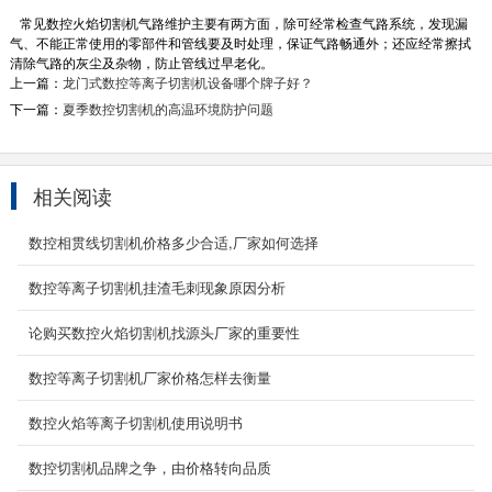
常见数控火焰切割机气路维护主要有两方面，除可经常检查气路系统，发现漏
气、不能正常使用的零部件和管线要及时处理，保证气路畅通外；还应经常擦拭
清除气路的灰尘及杂物，防止管线过早老化。
上一篇：
龙门式数控等离子切割机设备哪个牌子好？
下一篇：
夏季数控切割机的高温环境防护问题
相关阅读
数控相贯线切割机价格多少合适,厂家如何选择
数控龙门火焰等离子切割机
数控等离子切割机挂渣毛刺现象原因分析
YCLM-4000数控龙门火焰等离子切割机-龙门式
数控等离子火焰两用切割机本机型主要应用于
论购买数控火焰切割机找源头厂家的重要性
中、大幅面板...
2021-08-08
数控等离子切割机厂家价格怎样去衡量
管板一体激光切割机
数控火焰等离子切割机使用说明书
产品名称：YC-GQ4015GB-1000W光纤激光管
板一体机设备介绍： 管板一体光纤激光切割机不
数控切割机品牌之争，由价格转向品质
仅可对圆形管、...