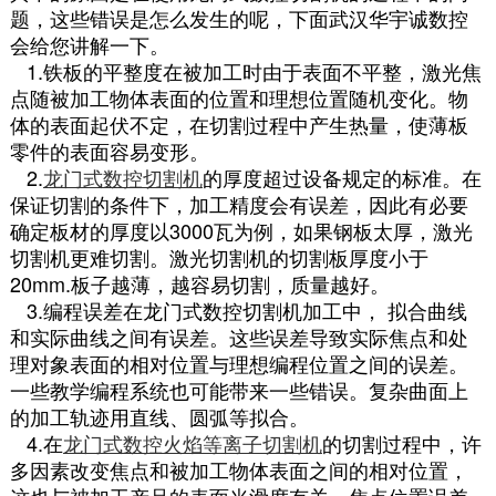
题，这些错误是怎么发生的呢，下面武汉华宇诚数控
会给您讲解一下。
1.铁板的平整度在被加工时由于表面不平整，激光焦
点随被加工物体表面的位置和理想位置随机变化。物
体的表面起伏不定，在切割过程中产生热量，使薄板
零件的表面容易变形。
2.
龙门式数控切割机
的厚度超过设备规定的标准。在
保证切割的条件下，加工精度会有误差，因此有必要
确定板材的厚度以3000瓦为例，如果钢板太厚，激光
切割机更难切割。激光切割机的切割板厚度小于
20mm.板子越薄，越容易切割，质量越好。
3.编程误差在龙门式数控切割机加工中， 拟合曲线
和实际曲线之间有误差。这些误差导致实际焦点和处
理对象表面的相对位置与理想编程位置之间的误差。
一些教学编程系统也可能带来一些错误。复杂曲面上
的加工轨迹用直线、圆弧等拟合。
4.在
龙门式数控火焰等离子切割机
的切割过程中，许
多因素改变焦点和被加工物体表面之间的相对位置，