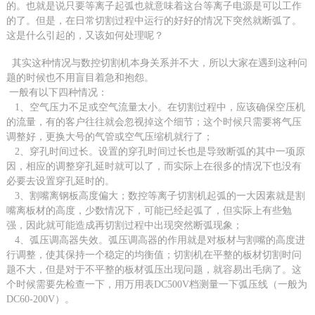
的。也就是说只
要等离子起弧也就意味着这台等离子电源是可以工作
的了。但
是，在日常切割过程中
运行的好好的情况下突然就断弧了。
这
是
什么
引起的
，又该如何处理呢？
其实这种情况与
数控切割机
本身关系并不大，所以大家在遇到这种问
题的时候也不用盲目着急
和抱怨
。
一般有以下四种情况：
1、空气压力不足或空气流量太小。在切割过程中，应该确保空压机
的流量，有的客户往往就会忽视掉这个细节；这个时候只需要将气压
调整好，更换大号的气管或空气压缩机就行了；
2、穿孔时间过长。设置的穿孔时间过长也是导致断弧的其中一项原
因，相应的调整穿孔延时就可以了，而实际上在很多的情况下也没有
必要去设置穿孔延时的。
3、割嘴离钢板高度偏大；数控等离子切割机起弧的一大因素就是割
嘴离板材的高度，少数情况下，可能已经起弧了，但实际上有些勉
强，因此就可能造成再切割过程中出现突然断弧现象；
4、弧压调高器失效。弧压调高器的作用就是对板材与割嘴的高度进
行调整，使其保持一个稳定的均衡值；切割机在平整的板材切割时问
题不大，但是对于不平整的板材弧压出现问题，就容易出毛病了。这
五轴四联动坡口相贯线切割机
个时候需要先检查一下，用万用表DC500V档测量一下弧压线（一般为
DC60-200V）。
设备描述： YC-XGX五轴四联动相贯线切割机(5