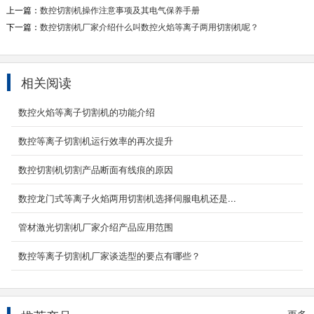
轴4联动数控相贯线切割机,等离子相贯线数控切
上一篇：
数控切割机操作注意事项及其电气保养手册
割机,管子坡...
下一篇：
数控切割机厂家介绍什么叫数控火焰等离子两用切割机呢？
2020-05-29
便携式数控切割机
相关阅读
YCBX-1530型(小型，微型，小蜜蜂)便携式数控
切割机/便携式数控火焰切割机/便携式数控等离
数控火焰等离子切割机的功能介绍
子切割机 ...
2021-02-12
数控等离子切割机运行效率的再次提升
数控精细等离子切割机
数控切割机切割产品断面有线痕的原因
一、设备简介该型数控精细等离子切割机为台式
数控龙门式等离子火焰两用切割机选择伺服电机还是...
龙门结构，采用双边驱动，具有人机界面，操作
简单，惯性小...
管材激光切割机厂家介绍产品应用范围
2020-05-29
数控等离子切割机厂家谈选型的要点有哪些？
重型龙门式数控切割机
数控龙门式切割机机型主要应用于大幅面板材
的精密切割。它是一种高效节能的切割下料设
备，可大大提...