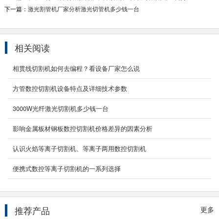
产品名称/型号：YC-QG6022产品特性 满足用户
下一篇：
激光割管机厂家分析激光切管机多少钱一台
进行圆管、方管切割以及异形加工。 1、能在主
管上切...
2026-03-13
相关阅读
龙门式管板一体式数控切割机
相贯线切割机如何去编程？看设备厂家怎么说
设备描述： YCLM-GB龙门式板管两用切割机用
于进行圆管的相贯线切割以及钢板的异形加工的
方管数控切割机设备特点及详细技术参数
定制机型...
2020-09-06
3000W光纤激光切割机多少钱一台
影响金属板材钢板数控切割机价格差异的因素分析
便携式数控切割机
YCBX-1530型(小型，微型，小蜜蜂)便携式数控
认识火焰等离子切割机、等离子两用数控切割机
切割机/便携式数控火焰切割机/便携式数控等离
子切割机 ...
便携式数控等离子切割机的一系列选择
2021-02-12
风管等离子切割机
推荐产品
更多
产品介绍：YCTF-1540型风管数控等离子切割机