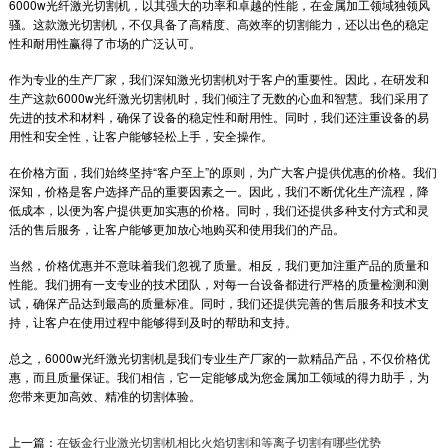
6000w光纤激光切割机
，以其强大的功率和卓越的性能，在金属加工领域独领风
骚。这款激光切割机，不仅具备了高精度、高效率的切割能力，还以出色的稳定
性和耐用性赢得了市场的广泛认可。
作为专业的生产厂家，我们深知激光切割机对于客户的重要性。因此，在研发和
生产这款6000w光纤激光切割机时，我们倾注了无数的心血和智慧。我们采用了
先进的技术和材料，确保了设备的稳定性和耐用性。同时，我们还注重设备的易
用性和安全性，让客户能够轻松上手，安全操作。
在价格方面，我们始终坚持“客户至上”的原则，为广大客户提供优惠的价格。我们
深知，价格是客户选择产品的重要因素之一。因此，我们不断优化生产流程，降
低成本，以便为客户提供更加实惠的价格。同时，我们还提供多种支付方式和灵
活的售后服务，让客户能够更加放心地购买和使用我们的产品。
当然，价格优惠并不意味着我们忽视了质量。相反，我们更加注重产品的质量和
性能。我们拥有一支专业的技术团队，对每一台设备都进行严格的质量检测和测
管子相贯线切割机
试，确保产品达到最高的质量标准。同时，我们还提供完善的售后服务和技术支
持，让客户在使用过程中能够得到及时的帮助和支持。
数控相贯线切割机(又称管子相贯线切割机、管
子切割机、切管器、相贯线切割机)是一种对
总之，
6000w光纤激光切割机
是我们专业生产厂家的一款精品产品，不仅价格优
60mm~600mm管...
惠，而且质量保证。我们相信，它一定能够成为您金属加工领域的得力助手，为
2022-01-25
您带来更加高效、精准的切割体验。
金属激光切管机
上一篇：
在钣金行业激光切割机相比火焰切割和等离子切割有哪些优势