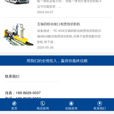
仅可对圆形管、...
2024-04-07
五轴四联动坡口相贯线切割机
设备描述： YC-XGX五轴四联动相贯线切割机(5
轴4联动数控相贯线切割机,等离子相贯线数控切
割机,管子坡...
2020-05-29
龙门式数控火焰等离子切割机
用我们的全情投入，贏得你最終信赖
龙门式数控火焰等离子切割机按结构来分可分为
重型龙门式数控切割机和经济/轻型数控龙门切割
机两种,...
联系我们
2023-05-27
传真：189-8629-0037
龙门式数控火焰切割机
电话：189-8629-0037
龙门式数控火焰切割机是一种高效节能的切割设
Q Q：1051088151
备，适用于各种厚度的碳钢，不锈钢，以及有色
首页
电话咨询
在线咨询
联系我们
公司地址：武汉市江夏区庙山工业园特1号
金属的板...