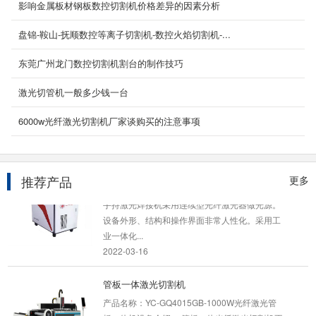
设备描述： YCLM-GB龙门式板管两用切割机用
影响金属板材钢板数控切割机价格差异的因素分析
于进行圆管的相贯线切割以及钢板的异形加工的
盘锦-鞍山-抚顺数控等离子切割机-数控火焰切割机-...
定制机型...
2020-09-06
东莞广州龙门数控切割机割台的制作技巧
风管等离子切割机
激光切管机一般多少钱一台
产品介绍：YCTF-1540型风管数控等离子切割机
本数控切割机为风管制作专用数控切割机， 特别
6000w光纤激光切割机厂家谈购买的注意事项
针对通风...
2020-05-13
推荐产品
更多
1000w手持激光焊接机
手持激光焊接机采用连续型光纤激光器做光源。
设备外形、结构和操作界面非常人性化。采用工
业一体化...
2022-03-16
管板一体激光切割机
产品名称：YC-GQ4015GB-1000W光纤激光管
板一体机设备介绍： 管板一体光纤激光切割机不