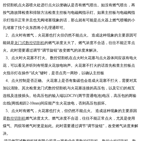
控切割机点火器喷火处进行点火以便确认是否有燃气喷出。如没有燃气喷出，再
按气路故障检查和排除方法检查主控板与电磁阀指示灯。如果主控板与电磁阀指
示灯指示正常并且也无阀堵塞现象的话，那么就有可能是点火器上燃气喷嘴的小
孔堵塞了找个尖东西将小孔理通即可。
2、点火时有燃气，火花塞也打火但仍然不能点火。 造成这种现象的主要原因可
能就是
龙门式数控切割机
的燃气浓度太大了。燃气浓度不合适，往往不能正常点
火。此时需要通过调节“调节旋钮”改变燃气的浓度来解决。
3、点火时火花塞不打火。 数控切割机在点火时火花塞与点火器体间应该有电火
花，可以看见并听到有明显火花放电响声。火花塞不打火的话首先检查主控板点
火指示灯在操作“试火”键时，是否点亮一两秒，以确认主控板
4、点火控制是否正确。 火花塞上是否有集碳也会造成火花塞不打火，需要对其
加以清除。其次检查龙门式数控切割机与火花塞连接的高压包，以及它们的相互
连线及连接插头。给高压包的输入端以DC3V(两节普通电池)电压，高压包的两输
出线(两线相距2-10mm)间应能产生火花放电，否则高压包损坏。
5、点火时有燃气，火花塞也打火，但仍然不能点火。 造成这种现象的主要原因
是
数控切割机
燃气浓度太大。燃气浓度不合适，往往不能正常点火，尤其是使用
煤气、丙烷等燃气时更是如此。此时需要通过调节“调节旋钮”，改变燃气浓度来解
决。