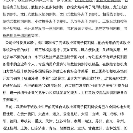
武汉华宇诚数控科技有限公司是一家专业生产
数控切割机
，
数控火焰切割机
，
数
控等离子切割机
，数控多头直条切割机，数控火焰等离子两用切割机，
龙门式数
控切割机
、
龙门式数控火焰切割机
、
龙门式数控等离子切割机
、
相贯线切割机
，
便携式数控切割机
、小蜜蜂等离子切割机、
风管等离子切割机
、工业
台式数控等
离子切割机
、
光纤激光板管一体切割机
、
管材激光切割机
、激光方管切割机，
管
板两用激光切割机
等等。
公司经过反复试验，成功研制出了高速数控等离子切割机，配合专用的高速数控
系统及专用的软件，可三维模拟运行，更加直观，既方便快捷、又精确实用，经
过多年不懈的努力，华宇诚数控产品已远销于国内外，专注服务于有焊接切割设
备需求的企业和个人，专业为用户量身订制数控切割专机精品。在数控切割机出
口方面与亚非欧美等多国贸易伙伴建立有良好合作关系，促进国外切割机市场的
开发与销售！征路漫漫，本着“点滴是大, 诚信为本”的企业精神，以“领先的技术、
过硬的品质、合理的价格”为发展宗旨，通过规范发展以“强化客户服务”为奋斗目
标，进一步增强企业的竞争力和持续发展的能力，为打造数控高品质切割设备而
不懈追求。
目前，武汉华宇诚数控生产的高速台式数控等离子切割机设备已在全国各地大规
模使用。在贵州贵阳、六盘水、遵义、云南昆明、大理、曲靖、四川成都、绵
阳、德阳、攀枝花、重庆、天津、江苏常熟、泰州、靖江、苏州、南京、常州、
浙江杭州、上海、山东济南、青岛、陕西西安、宝鸡、甘肃兰州、吉林沈阳、长