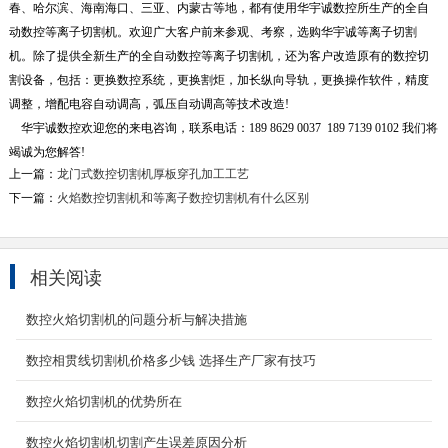
春、哈尔滨、海南海口、三亚、内蒙古等地，都有使用华宇诚数控所生产的全自
动数控等离子切割机。欢迎广大客户前来参观、考察，选购华宇诚等离子切割
机。除了提供全新生产的全自动数控等离子切割机，还为客户改造原有的数控切
割设备，包括：更换数控系统，更换割炬，加长纵向导轨，更换操作软件，精度
调整，增配电容自动调高，弧压自动调高等技术改造!
华宇诚数控欢迎您的来电咨询，联系电话：189 8629 0037 189 7139 0102 我们将
竭诚为您解答!
上一篇：
龙门式数控切割机厚板穿孔加工工艺
下一篇：
火焰数控切割机和等离子数控切割机有什么区别
龙门式数控火焰等离子切割机
龙门式数控火焰等离子切割机按结构来分可分为
重型龙门式数控切割机和经济/轻型数控龙门切割
相关阅读
机两种,...
2023-05-27
数控火焰切割机的问题分析与解决措施
龙门式数控等离子切割机
数控相贯线切割机价格多少钱 选择生产厂家有技巧
产品名称：YCLM-4000龙门式数控等离子切割
机 龙门式数控等离子切割机该机型采用了双边驱
数控火焰切割机的优势所在
动的传动方式...
2022-04-15
数控火焰切割机切割产生误差原因分析