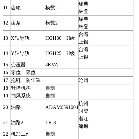
瑞典
11
齿轮
模数2
林登
瑞典
12
齿条
模数2
林登
台湾
13
X轴导轨
HGH30 H级
上银
台湾
14
Y轴导轨
HGH25 H级
上银
15
变压器
8KVA
16
零位、限位
17
拖链、防尘罩
沧州
18
升降机构
自制
19
抽风系统
自制
杭州
20
油路1
ADAM6591004
阿登
浙江
21
油路2
TR-8
流遍
22
机加工件
自制