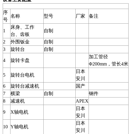
序
名称
型号
厂家
备注
号
床身、工作
1
自制
台、齿板
2
外围钣金
自制
3
旋转台
自制
加工管径
4
旋转卡盘
Φ200mm，管长4米
日本
5
旋转台电机
安川
6
旋转台减速机
国产
7
横梁
自制
钢件
8
减速机
APEX
日本
9
X轴电机
安川
日本
10
Y轴电机
安川