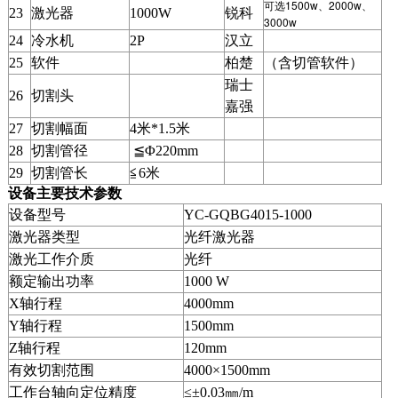
可选1500w、2000w、
23
激光器
1000W
锐科
3000w
24
冷水机
2P
汉立
25
软件
柏楚
（含切管软件）
瑞士
26
切割头
嘉强
27
切割幅面
4米*1.5米
28
切割管径
≦Φ220mm
29
切割管长
≦6米
设备主要技术参数
设备型号
YC-GQBG4015-1000
激光器类型
光纤激光器
激光工作介质
光纤
额定输出功率
1000 W
X轴行程
4000mm
Y轴行程
1500mm
Z轴行程
120mm
有效切割范围
4000×1500mm
工作台轴向定位精度
≤±0.03㎜/m