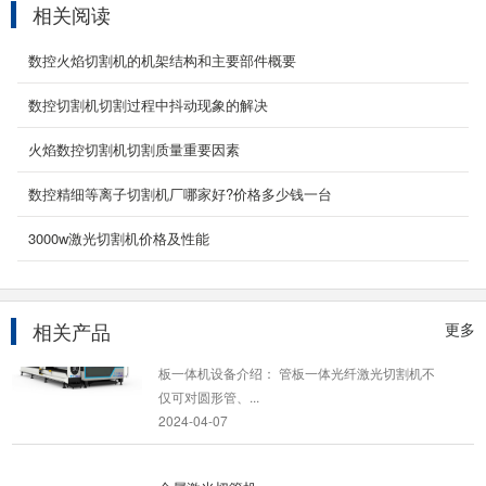
金属激光切管机
相关阅读
产品名称/型号：YC-QG6022产品特性 满足用户
数控火焰切割机的机架结构和主要部件概要
进行圆管、方管切割以及异形加工。 1、能在主
管上切...
数控切割机切割过程中抖动现象的解决
2026-03-13
火焰数控切割机切割质量重要因素
全自动激光切管机
YC-QG6022产品简介： 适用于：可进行各种角
数控精细等离子切割机厂哪家好?价格多少钱一台
度、弧度、曲线、不规则形状切割加工，可进行
圆孔、半圆、...
3000w激光切割机价格及性能
2026-03-13
管板一体激光切割机
相关产品
更多
产品名称：YC-GQ4015GB-1000W光纤激光管
板一体机设备介绍： 管板一体光纤激光切割机不
仅可对圆形管、...
2024-04-07
金属激光切管机