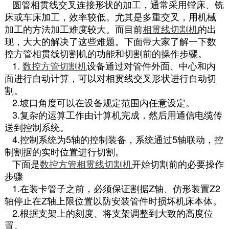
圆管相贯线交叉连接形状的加工，通常采用镗床、铣
床或车床加工，效率较低。尤其是多重交叉，用机械
加工的方法加工难度较大。而目前
相贯线切割机
的出
现，大大的解决了这些难题。下面带大家了解一下数
控方管相贯线切割机的功能和切割前的操作步骤。
1.
数控方管切割机
设备通过对管件外面、中心和内
面进行自动计算，可以对相贯线交叉形状进行自动切
割。
2.坡口角度可以在设备规定范围内任意设定。
3.复杂的运算工作由计算机完成，然后用通信电缆传
送到控制系统。
4.控制系统为5轴的控制装备，系统通过5轴联动，控
制割据的实时位置进行切割。
下面是
数控方管相贯线切割机
开始切割前的必要操作
步骤
1.在装卡管子之前，必须保证割据Z轴、仿形装置Z2
轴停止在Z轴上限位置以防安装管件时损坏机床本体。
2.根据支架上的刻度、将支架调整到大致的高度位
置。