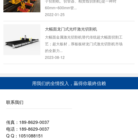
60mm~600mm管...
2022-01-25
大幅面龙门式光纤激光切割机
大幅面金属激光切割机替代传统超大幅面切割工
艺；超大板材，厚板板材龙门式激光切割机市场
的全新力...
2023-08-12
金属激光切管机
产品名称/型号：YC-QG6022产品特性 满足用户
用我们的全情投入，贏得你最終信赖
进行圆管、方管切割以及异形加工。 1、能在主
管上切...
2026-03-13
联系我们
便携式相贯线切割机
相贯线数控切割机（专业便携数控相贯线切割机
传真：189-8629-0037
厂家,提供便携式管道相贯线切割机价格,等离子
电话：189-8629-0037
相贯线...
Q Q：1051088151