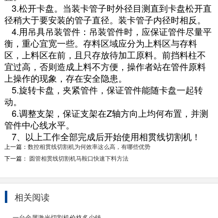
3.松开卡盘。当装卡管子时外径目测直到卡盘松开直
径稍大于要安装的管子直径。装卡管子内径时相反。
4.用吊具吊装管件：吊装管件时，应保证管件尽量平
衡，重心宜宽一些。存料区域应分为上料区与存料
区，上料区在前，且只存放待加工原料。前挡料柱不
宜过高，否则造成上料不方便，操作者站在管件原料
上操作的现象，存在安全隐患。
5.旋转卡盘，夹紧管件，保证管件能随卡盘一起转
动。
6.调整支架，保证支架在Z轴方向上均何布置，并测
管件中心线水平。
7、以上工作全部完成后开始使用相贯线切割机！
上一篇：
数控相贯线切割机为何效率这么高，有哪些优势
下一篇：
圆管相贯线切割机马鞍口快速下料方法
相关阅读
管道数控相贯线切割机
一台金属激光切割机价格多少钱