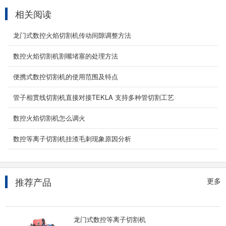
小蜜蜂数控等离子切割机
相关阅读
小蜜蜂数控切割机从切割方式上可分为小蜜蜂数
控火焰切割机(小蜜蜂火焰切割机)，小蜜蜂数控
龙门式数控火焰切割机传动间隙调整方法
等离子切割...
2020-05-13
数控火焰切割机割嘴堵塞的处理方法
通风管道等离子切割机
便携式数控切割机的使用范围及特点
通风管道等离子切割机是风管制作专用数控切割
管子相贯线切割机​直接对接TEKLA 支持多种管切割工艺
机。采用台式龙门结构、双边驱动（切割速度可
达8m/min）...
数控火焰切割机怎么调火
2020-05-13
数控等离子切割机挂渣毛刺现象原因分析
手持式激光焊接机
手持激光焊接机（又名手持式激光焊接机,手持激
光焊接机,手持激光焊机,手持激光焊接机多少钱,
推荐产品
更多
手持激...
2022-03-17
龙门式数控等离子切割机