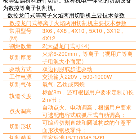
板等金属材料进行切割。这种机电一体化的切割设备
为数控等离子切割机。
数控龙门式等离子火焰两用切割机主要技术参数
数控龙门式等离子火焰两用切割机主要技术参数
常用型号
3X6 , 4X8 , 4X10 , 5X10 , 3X12 ,
(M)
4X12
割炬数量
2(大型龙门式可≤4）
火焰6-200mm，等离子（视用户等离
切割厚度
子电源大小而定）
驱动方式
双边伺服或步进驱动
工作电源
交流输入220V，500-1000W
切割气体
氧气+乙炔或丙烷
标配8m，还可根据用户要求定制加长
轨道长度
2m/节；
自动点火、电动调高，根据用户要求
点火调高
可选配电容式或弧压式自动调高；
可编程切割直线和圆弧构成的任意平
切割形状
面形状钢板零件；
切割精度
国家标准JB/T10045.3-99