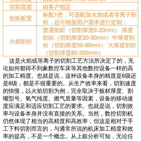
切割宽度
由客户指定
标配1把，可选配加火焰或者等离子割
割炬配置
炬，还可根据用户需求进行定制；
普通割炬（切割厚度6-20mm） 厚度
割炬（切割厚度20-50mm）中厚度割
火焰割炬
炬（切割厚度50-80mm） 大厚度割炬
（切割厚度80-200mm）
这是火焰或等离子的切割工艺方法所决定了的，无
论如何都得不到象数控车床等其他数控设备一样的高
的加工精度。也就是说，这种设备本身的精度是6级还
是8级，都是不很重要的。从生产效率来看，切割速度
的快慢，以火焰切割为例，完全取决于板材厚度、割
嘴型号、氧气纯度、燃气质量等因素，设备的移动速
度应满足和适应切割工艺的要求。也就是说，切割效
率与设备本身并没有直接的关系。当然，数控切割机
仍然体现了相当的高精度和高效率，但这是相对于手
工下料切割而言的，与通常所说的机床加工精度和效
率的提高，不是一个概念。从上叙分析可知，无论任