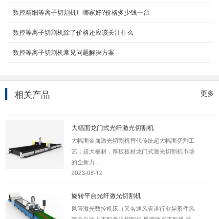
产品简介 YC-GQ3015-3000光纤激光切割机
整体龙门式机构，武汉锐科（选配深圳创鑫、北
数控精细等离子切割机厂哪家好?价格多少钱一台
京凯普林、北京...
数控等离子切割机除了价格还应该关注什么
2024-04-07
数控等离子切割机常见问题解决方案
卷料激光切割机
卷料激光切割机具备开卷、送料、切割、下料四
大功能，由单一切割升级为一站式加工生产线。
...
相关产品
更多
2022-12-31
大幅面龙门式光纤激光切割机
大幅面金属激光切割机替代传统超大幅面切割工
艺；超大板材，厚板板材龙门式激光切割机市场
的全新力...
2023-08-12
旋转平台光纤激光切割机
风管激光数控机床（又名通风管道行业异形件风
管全自动上下料激光切割机,风管激光下料机,旋