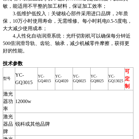
敏，能适用不平整的加工材料，保证加工效率；
3.低维护低投入：关键核心部件采用进口品牌，2年质
保，10万小时使用寿命，无需维修。每小时耗电0.5-5度电，
大大减少使用成本；
4.人性化自动润滑系统：光纤切割机可以确保每分钟近
500倍润滑导轨、齿轮、轴承，减少机械零件摩擦，获得更
好的性能。
技术参数
可
YC-
YC-
YC-
YC-
YC-
YC-
定
型号
GQ4015
GQ4020
GQ6025
GQ8025
GQ13025
GQ3015
制
激光
器功
12000w
率
激光
器品
锐科或其他品牌
牌