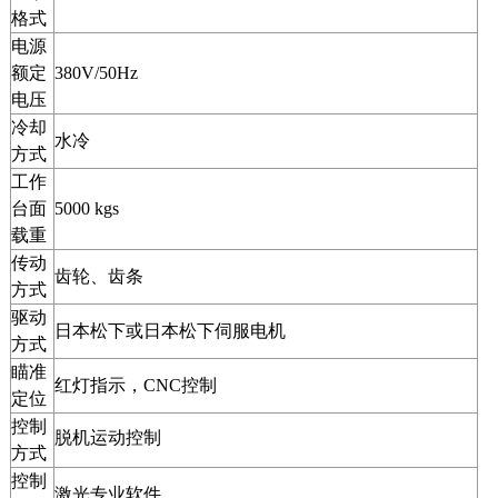
格式
电源
额定
380V/50Hz
电压
冷却
水冷
方式
工作
台面
5000 kgs
载重
传动
齿轮、齿条
方式
驱动
日本松下或日本松下伺服电机
方式
瞄准
红灯指示，CNC控制
定位
控制
脱机运动控制
方式
控制
激光专业软件