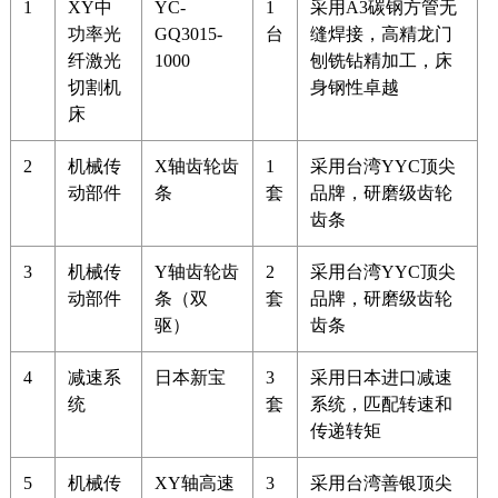
1
XY中
YC-
1
采用A3碳钢方管无
功率光
GQ3015-
台
缝焊接，高精龙门
纤激光
1000
刨铣钻精加工，床
切割机
身钢性卓越
床
2
机械传
X轴齿轮齿
1
采用台湾YYC顶尖
动部件
条
套
品牌，研磨级齿轮
齿条
3
机械传
Y轴齿轮齿
2
采用台湾YYC顶尖
动部件
条（双
套
品牌，研磨级齿轮
驱）
齿条
4
减速系
日本新宝
3
采用日本进口减速
统
套
系统，匹配转速和
传递转矩
5
机械传
XY轴高速
3
采用台湾善银顶尖