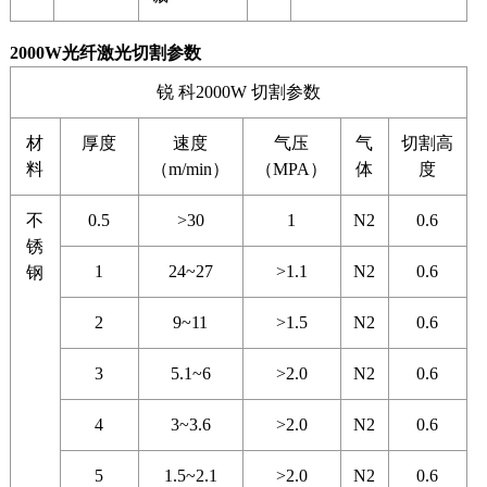
2000W光纤激光切割参数
锐 科2000W 切割参数
材
厚度
速度
气压
气
切割高
料
（m/min）
（MPA）
体
度
不
0.5
>30
1
N2
0.6
锈
1
24~27
>1.1
N2
0.6
钢
2
9~11
>1.5
N2
0.6
3
5.1~6
>2.0
N2
0.6
4
3~3.6
>2.0
N2
0.6
5
1.5~2.1
>2.0
N2
0.6