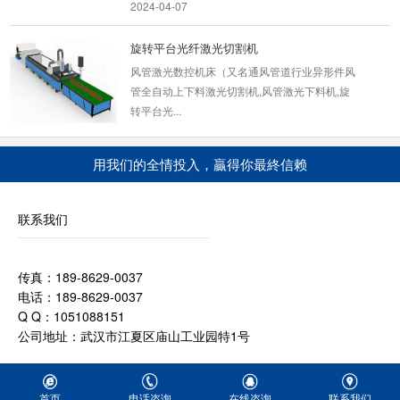
旋转平台光纤激光切割机
风管激光数控机床（又名通风管道行业异形件风
管全自动上下料激光切割机,风管激光下料机,旋
转平台光...
2022-02-17
12000w光纤激光切割机
用我们的全情投入，贏得你最終信赖
产品简介 12000W光纤激光切割机是光纤激
光技术与数字控制技术完美融合，研发出这款
联系我们
12000瓦光纤激光切...
2024-04-07
传真：189-8629-0037
2000W光纤激光切割机
电话：189-8629-0037
产品名称：2000W光纤激光切割机 光纤2000W
Q Q：1051088151
激光切割机主要采用龙门数控控制，双重伺服电
公司地址：武汉市江夏区庙山工业园特1号
机驱动。配备...
2024-04-07
首页
电话咨询
在线咨询
联系我们